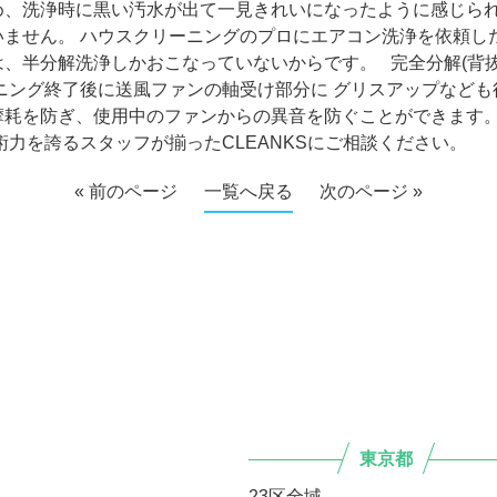
め、洗浄時に黒い汚水が出て一見きれいになったように感じられ
いません。 ハウスクリーニングのプロにエアコン洗浄を依頼し
、半分解洗浄しかおこなっていないからです。 完全分解(背抜
ニング終了後に送風ファンの軸受け部分に グリスアップなども
摩耗を防ぎ、使用中のファンからの異音を防ぐことができます。
力を誇るスタッフが揃ったCLEANKSにご相談ください。
« 前のページ
一覧へ戻る
次のページ »
東京都
23区全域-